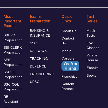
Most
Exams
Quick
Test
Important
Preparation
Links
Series
Exams
BANKING &
Mock
About Us
SBI PO
INSURANCE
Tests
Contact
Preparation
Live
SSC
Us
SBI CLERK
Classes
RAILWAYS
Media
Preparation
Videos
Careers
TEACHING
SEBI
Course
We Are
Preparation
DEFENCE
Ebooks
Hiring
SSC JE
ENGINEERING
Books
Franchise
Preparation
UPSC
Content
SSC CGL
Partner
Preparation
RBI
Assistant