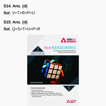
S14. Ans. (d)
Sol.
V>T>R>P>U
S15. Ans. (d)
Sol.
Q>S>T>U>P>R