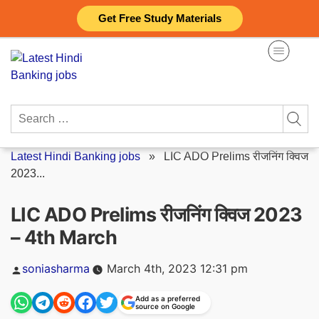
Skip
Get Free Study Materials
to
content
Search
for:
Latest Hindi Banking jobs
»
LIC ADO Prelims रीजनिंग क्विज
2023...
LIC ADO Prelims रीजनिंग क्विज 2023
– 4th March
Posted
soniasharma
March 4th, 2023 12:31 pm
by
Add as a preferred
source on Google