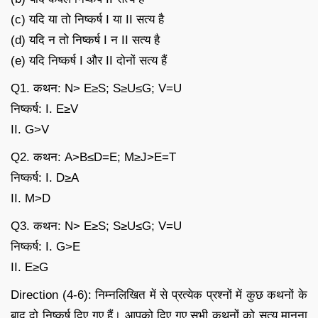
(c) यदि या तो निष्कर्ष I या II सत्य है
(d) यदि न तो निष्कर्ष I न II सत्य है
(e) यदि निष्कर्ष I और II दोनों सत्य हैं
Q1. कथन: N> E≥S; S≥U≤G; V=U
निष्कर्ष: I. E≥V
II. G>V
Q2. कथन: A>B≤D=E; M≥J>E=T
निष्कर्ष: I. D≥A
II. M>D
Q3. कथन: N> E≥S; S≥U≤G; V=U
निष्कर्ष: I. G>E
II. E≥G
Direction (4-6): निम्नलिखित में से प्रत्येक प्रश्नों में कुछ कथनों के
बाद दो निष्कर्ष दिए गए हैं। आपको दिए गए सभी कथनों को सत्य मानना