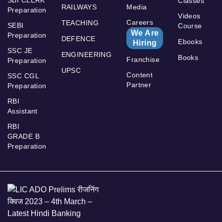
SBI CLERK
Classes
RAILWAYS
Media
Preparation
Videos
Careers
TEACHING
SEBI
Course
We Are
Preparation
DEFENCE
Ebooks
Hiring
SSC JE
ENGINEERING
Books
Franchise
Preparation
UPSC
Content
SSC CGL
Partner
Preparation
RBI
Assistant
RBI
GRADE B
Preparation