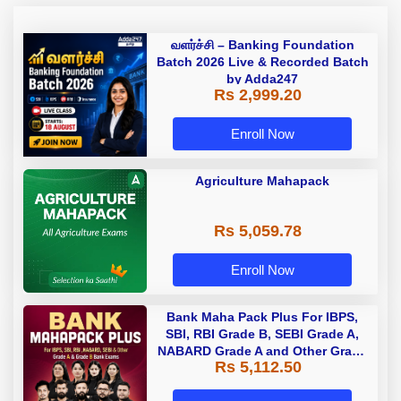
வளர்ச்சி – Banking Foundation
Batch 2026 Live & Recorded Batch
by Adda247
Rs 2,999.20
Enroll Now
Agriculture Mahapack
Rs 5,059.78
Enroll Now
Bank Maha Pack Plus For IBPS,
SBI, RBI Grade B, SEBI Grade A,
NABARD Grade A and Other Grade
Rs 5,112.50
A & Grade B Bank Exams