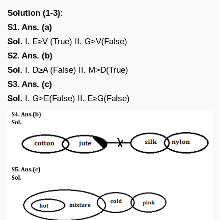
Solution (1-3)
:
S1. Ans. (a)
Sol.
I. E≥V (True) II. G>V(False)
S2. Ans. (b)
Sol.
I. D≥A (False) II. M>D(True)
S3. Ans. (c)
Sol.
I. G>E(False) II. E≥G(False)