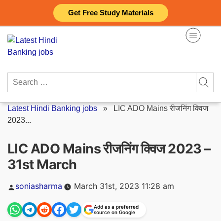
Skip
Get Free Study Materials
to
content
Search
for:
Latest Hindi Banking jobs
»
LIC ADO Mains रीजनिंग क्विज
2023...
LIC ADO Mains रीजनिंग क्विज 2023 –
31st March
Posted
soniasharma
March 31st, 2023 11:28 am
by
Add as a preferred
source on Google