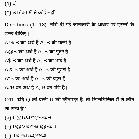
(d) दो
(e) उपरोक्त में से कोई नहीं
Directions (11-13): नीचे दी गई जानकारी के आधार पर प्रश्नों के
उत्तर दीजिए।
A % B का अर्थ है A, B की पत्नी है,
A@B का अर्थ है A, B का पुत्र है,
A$ B का अर्थ है A, B का भाई है,
A & B का अर्थ है A, B की पुत्री है,
A*B का अर्थ है A, B की बहन है,
A#B का अर्थ है A, B का पति है।
Q11. यदि Q की पत्नी U की ग्रैंडमदर है, तो निम्नलिखित में से कौन
सा सत्य है?
(a) U@R&P*Q$S#H
(b) P@M&Z%Q@S#U
(c) T&P&R#Q*S#U