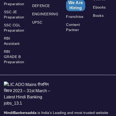
We Are
Preparation
DEFENCE
Ebooks
Hiring
SSC JE
ENGINEERING
Books
Franchise
Preparation
UPSC
Content
SSC CGL
Partner
Preparation
RBI
Assistant
RBI
GRADE B
Preparation
HindiBankersadda
is India’s Leading and most trusted website