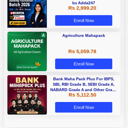
by Adda247
Rs 2,999.20
Enroll Now
Agriculture Mahapack
Rs 5,059.78
Enroll Now
Bank Maha Pack Plus For IBPS,
SBI, RBI Grade B, SEBI Grade A,
NABARD Grade A and Other Grade
Rs 5,112.50
A & Grade B Bank Exams
Enroll Now