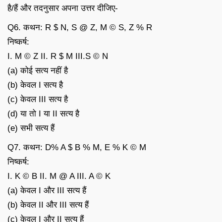
है/हैं और तदनुसार अपना उत्तर दीजिए-
Q6. कथन: R $ N, S @ Z, M © S, Z % R
निष्कर्ष:
I. M © Z II. R $ M III.S © N
(a) कोई सत्य नहीं है
(b) केवल I सत्य है
(c) केवल III सत्य है
(d) या तो I या II सत्य है
(e) सभी सत्य हैं
Q7. कथन: D% A $ B % M, E % K © M
निष्कर्ष:
I. K © B II. M @ A III. A © K
(a) केवल I और III सत्य हैं
(b) केवल II और III सत्य हैं
(c) केवल I और II सत्य हैं