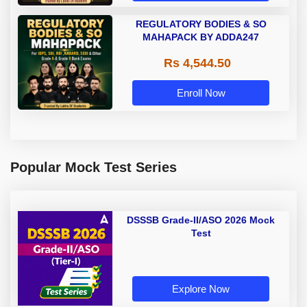
REGULATORY BODIES & SO
MAHAPACK BY ADDA247
Rs 4,544.50
Enroll Now
Popular Mock Test Series
DSSSB Grade-II/ASO 2026 Mock
Test
Explore Now