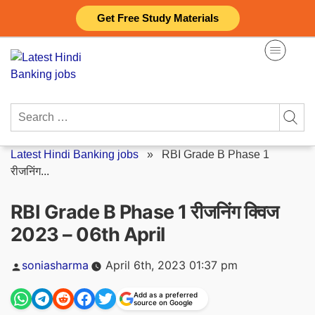
Skip
Get Free Study Materials
to
content
Search
for:
Latest Hindi Banking jobs
»
RBI Grade B Phase 1
रीजनिंग...
RBI Grade B Phase 1 रीजनिंग क्विज
2023 – 06th April
Posted
soniasharma
April 6th, 2023 01:37 pm
by
Add as a preferred
source on Google