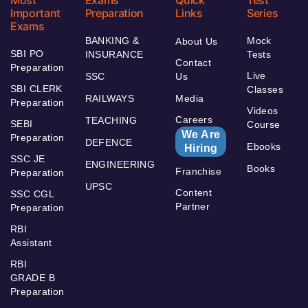
Most
Exams
Quick
Test
Important
Preparation
Links
Series
Exams
BANKING &
Mock
About Us
SBI PO
INSURANCE
Tests
Contact
Preparation
Live
SSC
Us
SBI CLERK
Classes
RAILWAYS
Media
Preparation
Videos
Careers
TEACHING
SEBI
Course
We Are
Preparation
DEFENCE
Ebooks
Hiring
SSC JE
ENGINEERING
Books
Franchise
Preparation
UPSC
Content
SSC CGL
Partner
Preparation
RBI
Assistant
RBI
GRADE B
Preparation