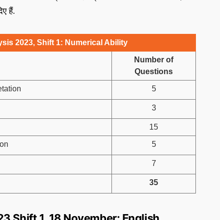
 हैं.
is 2023, Shift 1: Numerical Ability
Number of
Questions
etation
5
3
15
ion
5
7
35
3 Shift 1, 18 November: English