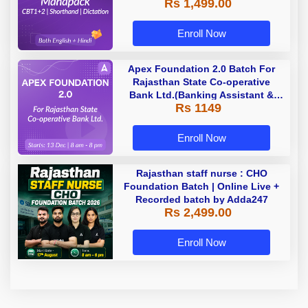
Rs 1,499.00
Dictation) | By Adda247
Enroll Now
Apex Foundation 2.0 Batch For
Rajasthan State Co-operative
Bank Ltd.(Banking Assistant &
Rs 1149
Manager) - 2023 | Online Live
Classes by Adda 247
Enroll Now
Rajasthan staff nurse : CHO
Foundation Batch | Online Live +
Recorded batch by Adda247
Rs 2,499.00
Enroll Now