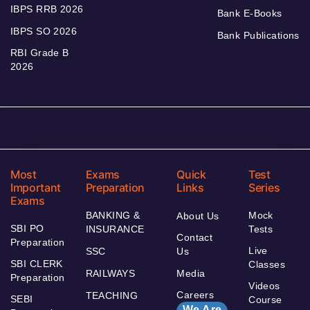
IBPS RRB 2026
Bank E-Books
IBPS SO 2026
Bank Publications
RBI Grade B
2026
Most
Exams
Quick
Test
Important
Preparation
Links
Series
Exams
BANKING &
Mock
About Us
SBI PO
INSURANCE
Tests
Contact
Preparation
Live
SSC
Us
SBI CLERK
Classes
RAILWAYS
Media
Preparation
Videos
Careers
TEACHING
SEBI
Course
We Are