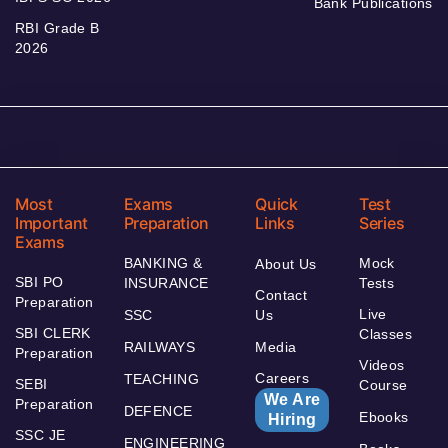
Bank Publications
RBI Grade B
2026
Most
Exams
Quick
Test
Important
Preparation
Links
Series
Exams
BANKING &
Mock
About Us
SBI PO
INSURANCE
Tests
Contact
Preparation
Live
SSC
Us
SBI CLERK
Classes
RAILWAYS
Media
Preparation
Videos
Careers
TEACHING
SEBI
Course
We Are
Preparation
DEFENCE
Ebooks
Hiring
SSC JE
ENGINEERING