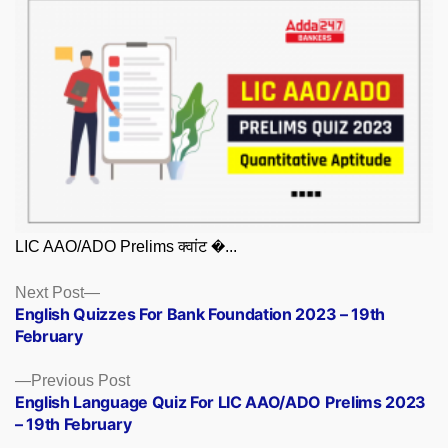
LIC AAO/ADO Prelims क्वांट �...
Posts
Next
Next Post
post:
English Quizzes For Bank Foundation 2023 – 19th
navigation
February
Previous
Previous Post
post:
English Language Quiz For LIC AAO/ADO Prelims 2023
– 19th February