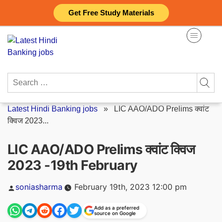
Skip
Get Free Study Materials
to
content
Search
for:
Latest Hindi Banking jobs
»
LIC AAO/ADO Prelims क्वांट
क्विज 2023...
LIC AAO/ADO Prelims क्वांट क्विज
2023 -19th February
Posted
soniasharma
February 19th, 2023 12:00 pm
by
Add as a preferred
source on Google