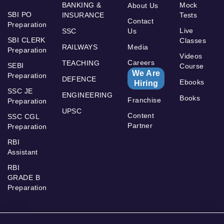
BANKING &
Mock
About Us
SBI PO
INSURANCE
Tests
Contact
Preparation
Live
SSC
Us
SBI CLERK
Classes
RAILWAYS
Media
Preparation
Videos
Careers
TEACHING
SEBI
Course
We Are
Preparation
DEFENCE
Ebooks
Hiring
SSC JE
ENGINEERING
Books
Franchise
Preparation
UPSC
Content
SSC CGL
Partner
Preparation
RBI
Assistant
RBI
GRADE B
Preparation