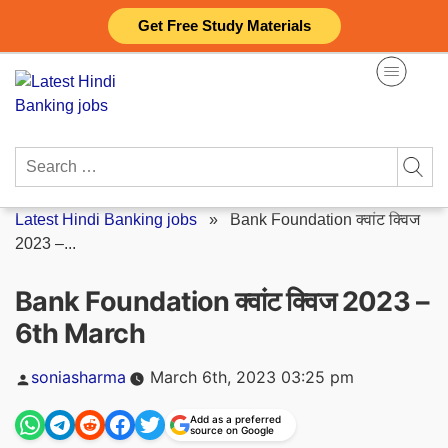
Skip
Get Free Study Materials
to
content
Search
for:
Latest Hindi Banking jobs
»
Bank Foundation क्वांट क्विज
2023 –...
Bank Foundation क्वांट क्विज 2023 –
6th March
Posted
soniasharma
March 6th, 2023 03:25 pm
by
Add as a preferred
source on Google