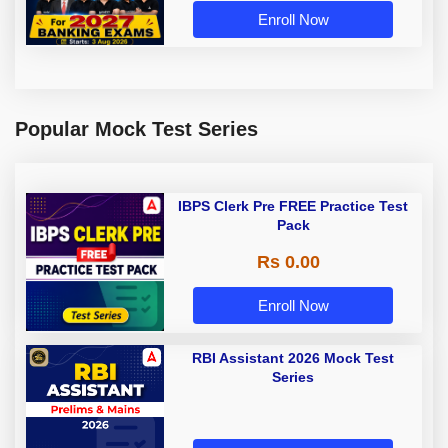
Adda 247
Enroll Now
Popular Mock Test Series
IBPS Clerk Pre FREE Practice Test
Pack
Rs 0.00
Enroll Now
RBI Assistant 2026 Mock Test
Series