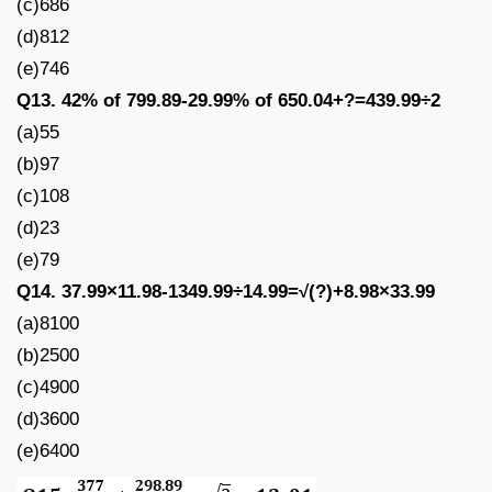
(c)686
(d)812
(e)746
Q13. 42% of 799.89-29.99% of 650.04+?=439.99÷2
(a)55
(b)97
(c)108
(d)23
(e)79
Q14. 37.99×11.98-1349.99÷14.99=√(?)+8.98×33.99
(a)8100
(b)2500
(c)4900
(d)3600
(e)6400