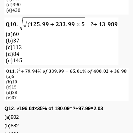
Q12. √196.04×35% of 180.09=?+97.99×2.03
(a)902
(b)882