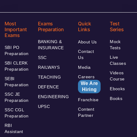
Most
Exams
Quick
Test
Important
Preparation
Links
Series
Exams
BANKING &
Mock
About Us
SBI PO
INSURANCE
Tests
Contact
Preparation
Live
SSC
Us
SBI CLERK
Classes
RAILWAYS
Media
Preparation
Videos
Careers
TEACHING
SEBI
Course
We Are
Preparation
DEFENCE
Ebooks
Hiring
SSC JE
ENGINEERING
Books
Franchise
Preparation
UPSC
Content
SSC CGL
Partner
Preparation
RBI
Assistant