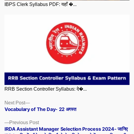
IBPS Clerk Syllabus PDF: यहाँ �...
RRB Section Controller Syllabus: दे�...
Posts
Next
Next Post
post:
Vocabulary of The Day- 22 अगस्त
navigation
Previous
Previous Post
post:
IRDA Assistant Manager Selection Process 2024- जानिए