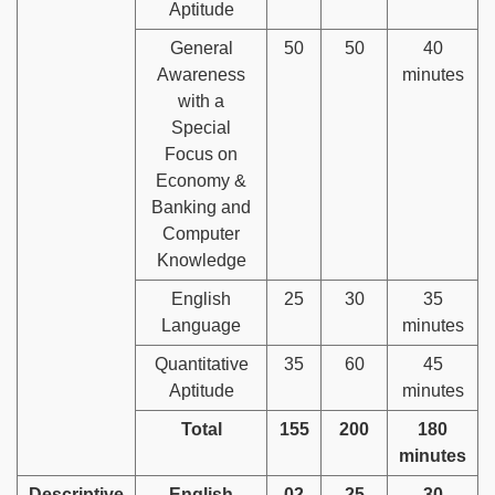
Aptitude
General
50
50
40
Awareness
minutes
with a
Special
Focus on
Economy &
Banking and
Computer
Knowledge
English
25
30
35
Language
minutes
Quantitative
35
60
45
Aptitude
minutes
Total
155
200
180
minutes
Descriptive
English
02
25
30