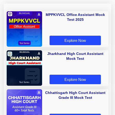
MPPKVVCL Office Assistant Mock
Test 2025
Explore Now
Jharkhand High Court Assistant
Mock Test
Explore Now
Chhattisgarh High Court Assistant
Grade III Mock Test