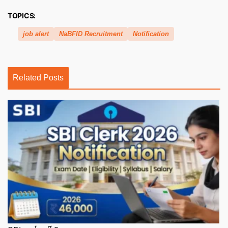
TOPICS:
job alert
NaBFID Recruitment
Notification
Related Posts