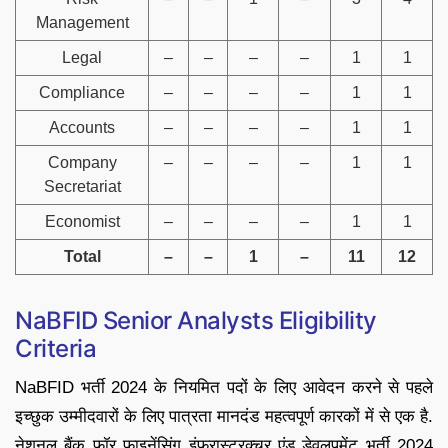
Management
Legal
–
–
–
–
1
1
Compliance
–
–
–
–
1
1
Accounts
–
–
–
–
1
1
Company
–
–
–
–
1
1
Secretariat
Economist
–
–
–
–
1
1
Total
–
–
1
–
11
12
NaBFID Senior Analysts Eligibility
Criteria
NaBFID भर्ती 2024 के नियमित पदों के लिए आवेदन करने से पहले
इच्छुक उम्मीदवारों के लिए पात्रता मानदंड महत्वपूर्ण कारकों में से एक है.
नेशनल बैंक फॉर फाइनेंसिंग इंफ्रास्ट्रक्चर एंड डेवलपमेंट भर्ती 2024