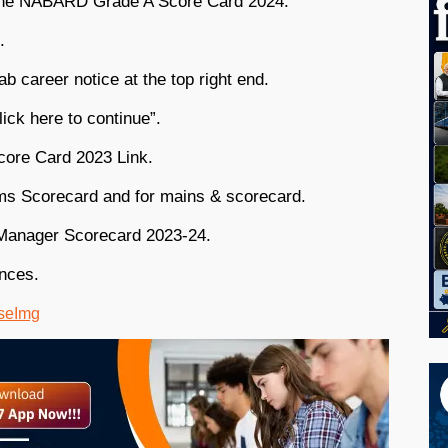
k the NABARD Grade A Score Card 2024.
.
b career notice at the top right end.
lick here to continue”.
ore Card 2023 Link.
lims Scorecard and for mains & scorecard.
anager Scorecard 2023-24.
ences.