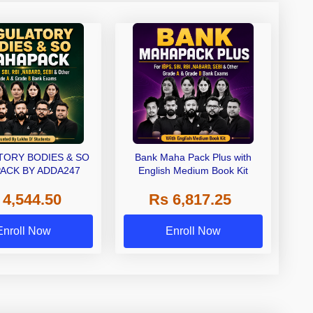
ORY BODIES & SO
Bank Maha Pack Plus with
ACK BY ADDA247
English Medium Book Kit
 4,544.50
Rs 6,817.25
Enroll Now
Enroll Now