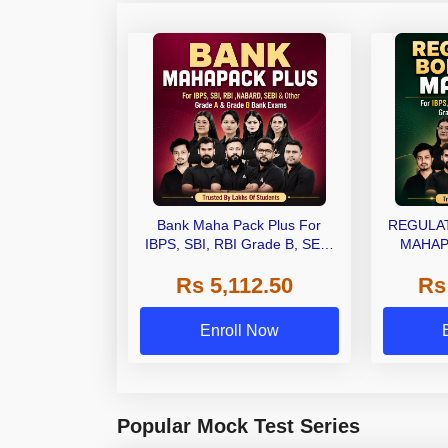
Bank Maha Pack Plus For
REGULAT
IBPS, SBI, RBI Grade B, SEBI
MAHAP
Grade A, NABARD Grade A and
Rs 5,112.50
Rs
Other Grade A & Grade B Bank
Exams
Enroll Now
Popular Mock Test Series