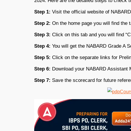
2024. Here are the detailed steps to chec
Step 1:
Visit the official website of NABARD
Step 2:
On the home page you will find the ta
Step 3:
Click on this tab and you will find “C
Step 4:
You will get the NABARD Grade A Sc
Step 5:
Click on the separate links for Pre
Step 6:
Download your NABARD Assistant M
Step 7:
Save the scorecard for future refer