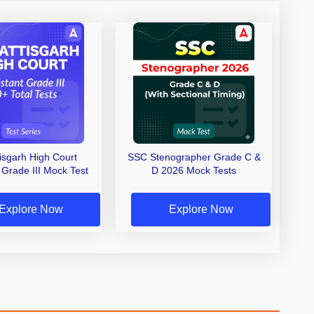
isgarh High Court
SSC Stenographer Grade C &
 Grade III Mock Test
D 2026 Mock Tests
Explore Now
Explore Now