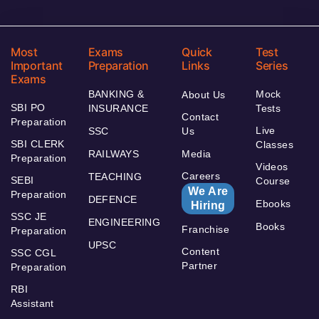
Most
Exams
Quick
Test
Important
Preparation
Links
Series
Exams
BANKING &
Mock
About Us
SBI PO
INSURANCE
Tests
Contact
Preparation
Live
SSC
Us
SBI CLERK
Classes
RAILWAYS
Media
Preparation
Videos
Careers
TEACHING
SEBI
Course
We Are
Preparation
DEFENCE
Ebooks
Hiring
SSC JE
ENGINEERING
Books
Franchise
Preparation
UPSC
Content
SSC CGL
Partner
Preparation
RBI
Assistant