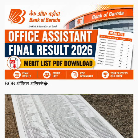
BOB ऑफिस असिस्टे�...