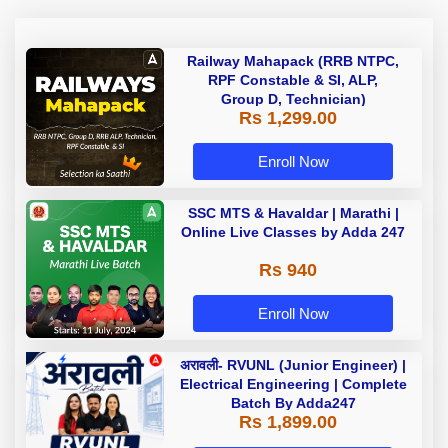
Railway Mahapack (RRB NTPC,
RPF Constable & SI, ALP,
Group D, Technician)
Rs 1,299.00
Enroll Now
SSC MTS & Havaldar | Marathi |
Online Live Classes by Adda 247
Rs 940
Enroll Now
अरावली- RVUNL (Junior Engineer) |
Electrical Engineering | Complete
Batch By Adda247
Rs 1,899.00