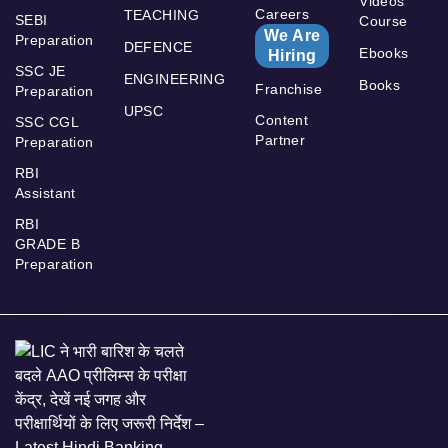
Videos
Careers
TEACHING
SEBI
Course
We Are
Preparation
DEFENCE
Ebooks
Hiring
SSC JE
ENGINEERING
Books
Franchise
Preparation
UPSC
Content
SSC CGL
Partner
Preparation
RBI
Assistant
RBI
GRADE B
Preparation