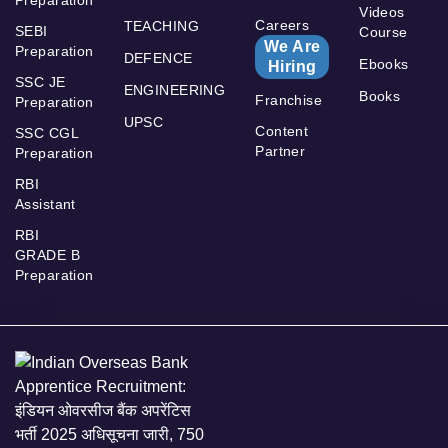
Preparation
Videos
Careers
TEACHING
SEBI
Course
We Are
Preparation
DEFENCE
Ebooks
Hiring
SSC JE
ENGINEERING
Books
Franchise
Preparation
UPSC
Content
SSC CGL
Partner
Preparation
RBI
Assistant
RBI
GRADE B
Preparation