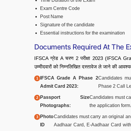
Time Duration of the Exam
Exam Centre Code
Post Name
Signature of the candidate
Essential instructions for the examination
Documents Required At The E
IFSCA ग्रेड A चरण 2 परीक्षा 2023 (IFSCA Gr
उम्मीदवारों को निम्नलिखित दस्तावेज ले जाने की आवश्य
IFSCA Grade A Phase 2
Candidates mus
Admit Card 2023:
Phase 2 Call Let
Passport Size
Candidates must car
Photographs:
the application form
Photo
Candidates must carry an original an
ID
Aadhaar Card, E-Aadhaar Card with 