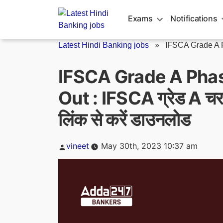
Skip
to
Exams
Notifications
content
Latest Hindi Banking jobs
»
IFSCA Grade A P
IFSCA Grade A Pha
Out : IFSCA ग्रेड A चरण 
लिंक से करें डाउनलोड
Posted
vineet
May 30th, 2023 10:37 am
by