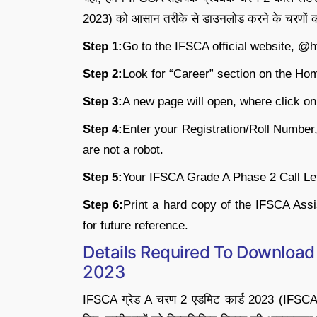
2023) को आसान तरीके से डाउनलोड करने के चरणों को
Step 1:
Go to the IFSCA official website, @h
Step 2:
Look for “Career” section on the Hom
Step 3:
A new page will open, where click o
Step 4:
Enter your Registration/Roll Number
are not a robot.
Step 5:
Your IFSCA Grade A Phase 2 Call Lett
Step 6:
Print a hard copy of the IFSCA Ass
for future reference.
Details Required To Download
2023
IFSCA ग्रेड A चरण 2 एडमिट कार्ड 2023 (IFS