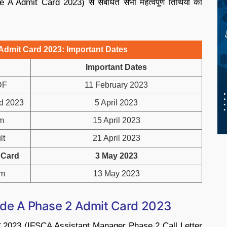
A Admit Card 2023) से संबंधित सभी महत्वपूर्ण तिथियों का
Admit Card 2023: Important Dates
Important Dates
DF
11 February 2023
rd 2023
5 April 2023
m
15 April 2023
lt
21 April 2023
 Card
3 May 2023
am
13 May 2023
de A Phase 2 Admit Card 2023
टर 2023 (IFSCA Assistant Manager Phase 2 Call Letter