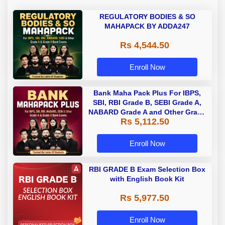
REGULATORY BODIES & SO
MAHAPACK BY ADDA247
Rs 4,544.50
Enroll Now
Bank Maha Pack Plus For IBPS,
SBI, RBI Grade B, SEBI Grade A,
NABARD Grade A and Other Grade
Rs 5,112.50
A & Grade B Bank Exams
Enroll Now
RBI GRADE B Exam Selection Box
with English Book Kit
Rs 5,977.50
Enroll Now