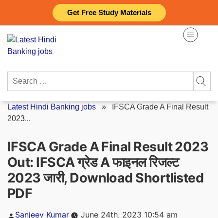
Skip
Get Free Study Materials
to
content
Search
for:
Latest Hindi Banking jobs
»
IFSCA Grade A Final Result
2023...
IFSCA Grade A Final Result 2023
Out: IFSCA ग्रेड A फाइनल रिजल्ट
2023 जारी, Download Shortlisted
PDF
Posted
Sanjeev Kumar
June 24th, 2023 10:54 am