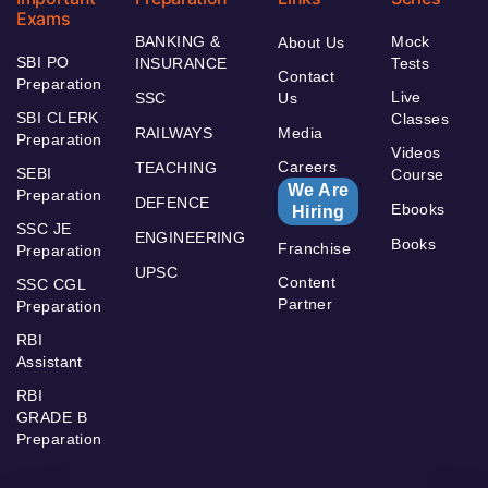
Exams
BANKING &
Mock
About Us
SBI PO
INSURANCE
Tests
Contact
Preparation
Live
SSC
Us
SBI CLERK
Classes
RAILWAYS
Media
Preparation
Videos
Careers
TEACHING
SEBI
Course
We Are
Preparation
DEFENCE
Ebooks
Hiring
SSC JE
ENGINEERING
Books
Franchise
Preparation
UPSC
Content
SSC CGL
Partner
Preparation
RBI
Assistant
RBI
GRADE B
Preparation