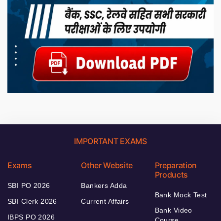
IMPORTANT EXAMS
Exams
Other Website
Preparation
Products
SBI PO 2026
Bankers Adda
Bank Mock Test
SBI Clerk 2026
Current Affairs
Bank Video
IBPS PO 2026
Course