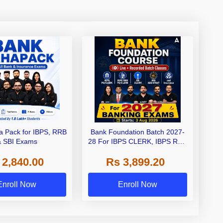
 Pack for IBPS, RRB
Bank Foundation Batch 2027-
& SBI Exams
28 For IBPS CLERK, IBPS RRB
CLERK IBPS PO, IBPS RRB
 2,840.00
Rs 3,899.20
PO, SBI Clerk, and Insurance
with Books | Bengali | Online
Live Classes by Adda 247
Enroll Now
Enroll Now