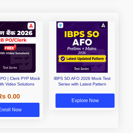
PO | Clerk PYP Mock
IBPS SO AFO 2026 Mock Test
ith Video Solutions
Series with Latest Pattern
Rs 0.00
Explore Now
Enroll Now