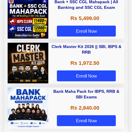
Bank + SSC CGL Mahapack | All
Banking and SSC CGL Exam
Rs 5,499.00
Enroll Now
Clerk Master Kit 2026 || SBI, IBPS &
RRB
Rs 1,972.50
Enroll Now
Bank Maha Pack for IBPS, RRB &
SBI Exams
Rs 2,840.00
Enroll Now