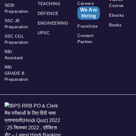
Careers
TEACHING
SEBI
Course
We Are
Preparation
DEFENCE
Ebooks
Hiring
SSC JE
ENGINEERING
Books
Franchise
Preparation
UPSC
Content
SSC CGL
Partner
Preparation
RBI
Assistant
RBI
GRADE B
Preparation