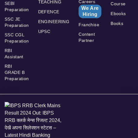
Careers
TEACHING
SEBI
Course
We Are
Preparation
DEFENCE
Ebooks
Hiring
SSC JE
ENGINEERING
Books
Franchise
Preparation
UPSC
Content
SSC CGL
Partner
Preparation
RBI
Assistant
RBI
GRADE B
Preparation