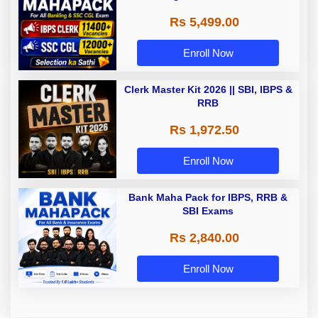
Rs 5,499.00
Enroll Now
Clerk Master Kit 2026 || SBI, IBPS &
RRB
Rs 1,972.50
Enroll Now
Bank Maha Pack for IBPS, RRB &
SBI Exams
Rs 2,840.00
Enroll Now