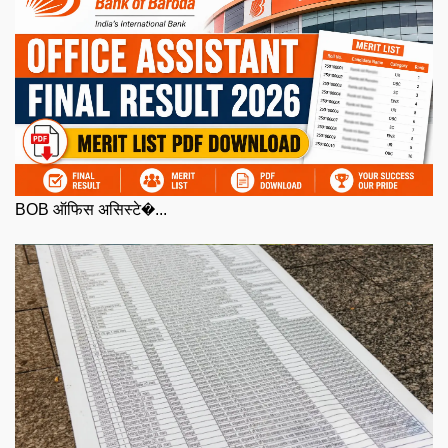
BOB ऑफिस असिस्टे�...