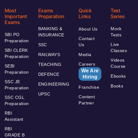
Most
Exams
Quick
Test
Important
Preparation
Links
Series
Exams
BANKING &
Mock
About Us
SBI PO
INSURANCE
Tests
Contact
Preparation
Live
SSC
Us
SBI CLERK
Classes
RAILWAYS
Media
Preparation
Videos
Careers
TEACHING
SEBI
Course
We Are
Preparation
DEFENCE
Ebooks
Hiring
SSC JE
ENGINEERING
Books
Franchise
Preparation
UPSC
Content
SSC CGL
Partner
Preparation
RBI
Assistant
RBI
GRADE B