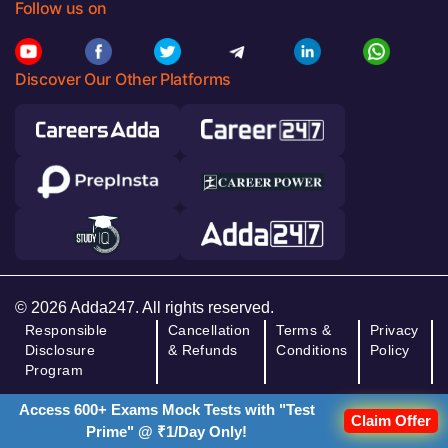
Follow us on
Discover Our Other Platforms
© 2026 Adda247. All rights reserved.
Responsible
Cancellation
Terms &
Privacy
Disclosure
& Refunds
Conditions
Policy
Program
Access 600+ Exams Mock Tests with "Test
Claim Offer
Prime" @ ₹1/Day Only!