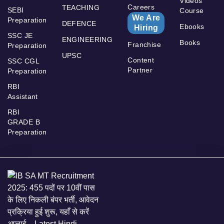
Videos
Careers
TEACHING
SEBI
Course
We Are
Preparation
DEFENCE
Ebooks
Hiring
SSC JE
ENGINEERING
Books
Franchise
Preparation
UPSC
Content
SSC CGL
Partner
Preparation
RBI
Assistant
RBI
GRADE B
Preparation