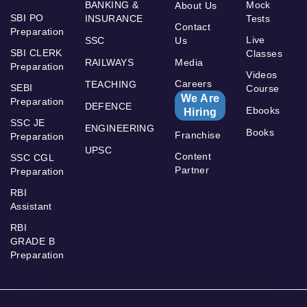
BANKING &
Mock
About Us
SBI PO
INSURANCE
Tests
Contact
Preparation
Live
SSC
Us
SBI CLERK
Classes
RAILWAYS
Media
Preparation
Videos
Careers
TEACHING
SEBI
Course
We Are
Preparation
DEFENCE
Ebooks
Hiring
SSC JE
ENGINEERING
Books
Franchise
Preparation
UPSC
Content
SSC CGL
Partner
Preparation
RBI
Assistant
RBI
GRADE B
Preparation