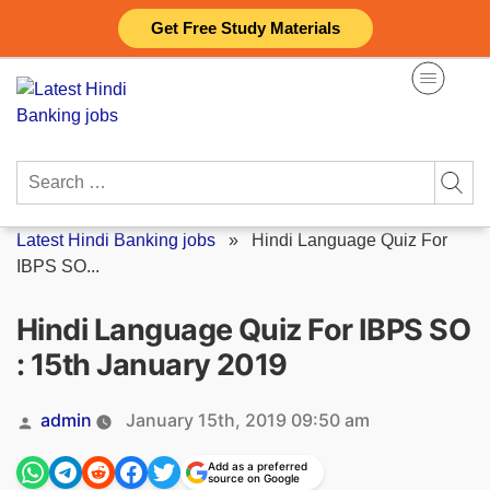
Skip
Get Free Study Materials
to
content
Search
for:
Latest Hindi Banking jobs
»
Hindi Language Quiz For
IBPS SO...
Hindi Language Quiz For IBPS SO
: 15th January 2019
Posted
admin
January 15th, 2019 09:50 am
by
Add as a preferred
source on Google