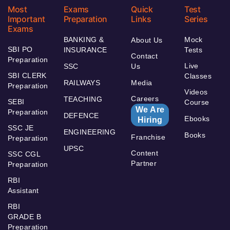
Most
Exams
Quick
Test
Important
Preparation
Links
Series
Exams
BANKING &
Mock
About Us
SBI PO
INSURANCE
Tests
Contact
Preparation
Live
SSC
Us
SBI CLERK
Classes
RAILWAYS
Media
Preparation
Videos
Careers
TEACHING
SEBI
Course
We Are
Preparation
DEFENCE
Ebooks
Hiring
SSC JE
ENGINEERING
Books
Franchise
Preparation
UPSC
Content
SSC CGL
Partner
Preparation
RBI
Assistant
RBI
GRADE B
Preparation