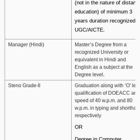
(not in the nature of distanc
education) of minimum 3
years duration recognized 
UGC/AICTE.
Manager (Hindi)
Master’s Degree from a
recognized University or
equivalent in Hindi and
English as a subject at the
Degree level.
Steno Grade-II
Graduation along with ‘O’ lev
qualification of DOEACC and
speed of 40 w.p.m. and 80
w.p.m. in typing and shorthan
respectively
OR
Degree in Computer