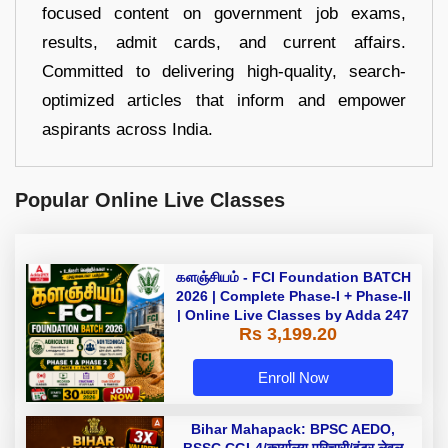
focused content on government job exams,
results, admit cards, and current affairs.
Committed to delivering high-quality, search-
optimized articles that inform and empower
aspirants across India.
Popular Online Live Classes
களஞ்சியம் - FCI Foundation BATCH
2026 | Complete Phase-I + Phase-II
| Online Live Classes by Adda 247
Rs 3,199.20
Enroll Now
Bihar Mahapack: BPSC AEDO,
BSSC CGL4/कार्यालय परिचारी/इंटर लेवल