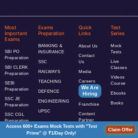
Most
Exams
Quick
Test
Important
Preparation
Links
Series
Exams
BANKING &
Mock
About Us
SBI PO
INSURANCE
Tests
Contact
Preparation
Live
SSC
Us
SBI CLERK
Classes
RAILWAYS
Media
Preparation
Videos
Careers
TEACHING
SEBI
Course
We Are
Preparation
DEFENCE
Ebooks
Hiring
SSC JE
ENGINEERING
Books
Franchise
Preparation
UPSC
Content
SSC CGL
Partner
Preparation
Access 600+ Exams Mock Tests with "Test
Claim Offer
RBI
Prime" @ ₹1/Day Only!
Assistant