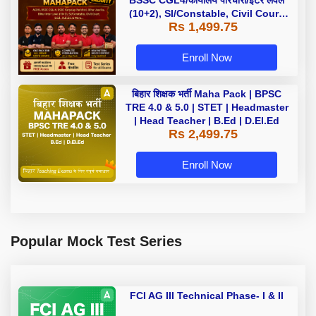
(10+2), SI/Constable, Civil Court,
Rs 1,499.75
B.Ed. D.El.Ed. & More
Enroll Now
बिहार शिक्षक भर्ती Maha Pack | BPSC
TRE 4.0 & 5.0 | STET | Headmaster
| Head Teacher | B.Ed | D.El.Ed
Rs 2,499.75
Enroll Now
Popular Mock Test Series
FCI AG III Technical Phase- I & II