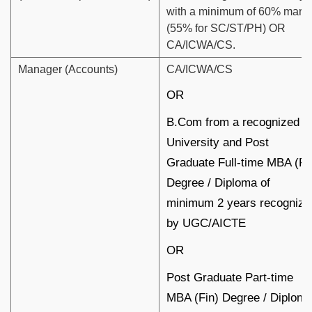
with a minimum of 60% mark
(55% for SC/ST/PH) OR
CA/ICWA/CS.
Manager (Accounts)
CA/ICWA/CS
OR
B.Com from a recognized
University and Post
Graduate Full-time MBA (Fi
Degree / Diploma of
minimum 2 years recognize
by UGC/AICTE
OR
Post Graduate Part-time
MBA (Fin) Degree / Diplom