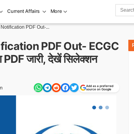
Search
Current Affairs
More
for:
tification PDF Out-...
fication PDF Out- ECGC
PDF जारी, देखें सिलेक्शन
Add as a preferred
pm
source on Google