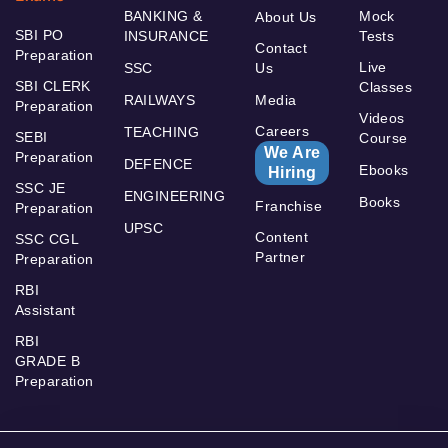
BANKING &
Mock
About Us
SBI PO
INSURANCE
Tests
Contact
Preparation
Live
SSC
Us
SBI CLERK
Classes
RAILWAYS
Media
Preparation
Videos
Careers
TEACHING
SEBI
Course
We Are
Preparation
DEFENCE
Ebooks
Hiring
SSC JE
ENGINEERING
Books
Franchise
Preparation
UPSC
Content
SSC CGL
Partner
Preparation
RBI
Assistant
RBI
GRADE B
Preparation