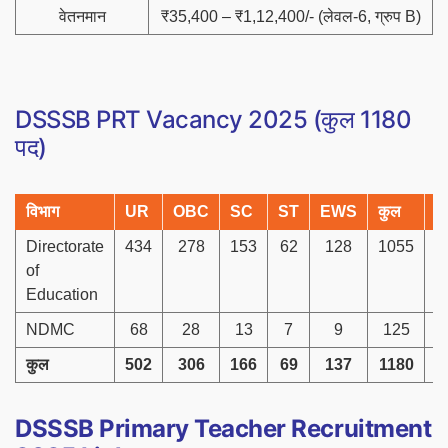
वेतनमान
₹35,400 – ₹1,12,400/- (लेवल-6, ग्रुप B)
DSSSB PRT Vacancy 2025 (कुल 1180
पद)
विभाग
UR
OBC
SC
ST
EWS
कुल
P
Directorate
434
278
153
62
128
1055
of
Education
NDMC
68
28
13
7
9
125
कुल
502
306
166
69
137
1180
DSSSB Primary Teacher Recruitment