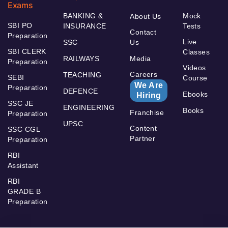
Exams
BANKING &
Mock
About Us
SBI PO
INSURANCE
Tests
Contact
Preparation
Live
SSC
Us
SBI CLERK
Classes
RAILWAYS
Media
Preparation
Videos
Careers
TEACHING
SEBI
Course
We Are
Preparation
DEFENCE
Ebooks
Hiring
SSC JE
ENGINEERING
Books
Franchise
Preparation
UPSC
Content
SSC CGL
Partner
Preparation
RBI
Assistant
RBI
GRADE B
Preparation