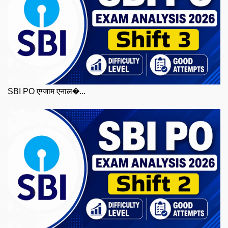
SBI PO एग्जाम एनाल�...