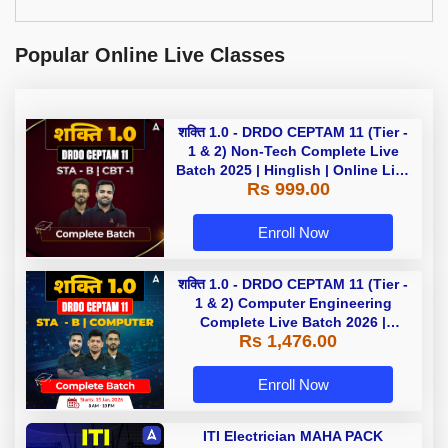
Popular Online Live Classes
शक्ति 1.0 - DRDO CEPTAM 11 (Tier -
1 & 2) Non-Tech Complete Live
Batch 2025 | Hinglish | Online Live
Rs 999.00
Classes by Adda 247
Enroll Now
शक्ति 1.0 - DRDO CEPTAM 11 (Tier -
1 & 2) Computer Engineering
Complete Live Batch 2026 |
Rs 1,476.00
Hinglish | Online Live Classes by
Adda 247
Enroll Now
ITI Electrician MAHA PACK