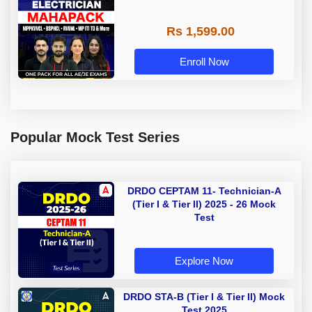
Rs 1,599.00
Enroll Now
Popular Mock Test Series
DRDO CEPTAM 11- Technician-A
(Tier I & Tier II) 2025 - 26 Mock
Test
Explore Now
DRDO STA-B (Tier I & Tier II) Mock
Test 2025