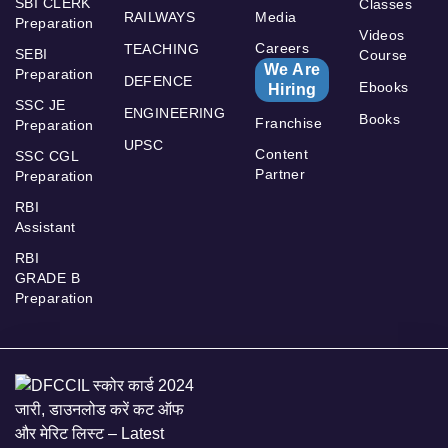
SBI CLERK
Classes
RAILWAYS
Media
Preparation
Videos
Careers
TEACHING
SEBI
Course
We Are
Preparation
DEFENCE
Ebooks
Hiring
SSC JE
ENGINEERING
Books
Franchise
Preparation
UPSC
Content
SSC CGL
Partner
Preparation
RBI
Assistant
RBI
GRADE B
Preparation