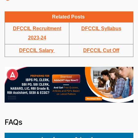
Related Posts
DFCCIL Recruitment
DFCCIL Syllabus
2023-24
DFCCIL Salary
DFCCIL Cut Off
FAQs