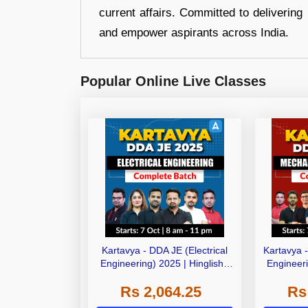
current affairs. Committed to delivering 
and empower aspirants across India.
Popular Online Live Classes
Kartavya - DDA JE (Electrical
Kartavya 
Engineering) 2025 | Hinglish |
Engineeri
Online Live + Recorded
Onlin
Rs 2,064.25
Rs
Classes by Adda 247
Clas