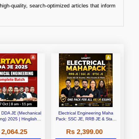
high-quality, search-optimized articles that inform
- DDA JE (Mechanical
Electrical Engineering Maha
ng) 2025 | Hinglish |
Pack: SSC JE, RRB JE & State
e Live + Recorded
AE/JE Exams – One Pack, Full
 2,064.25
Rs 2,399.00
ses by Adda 247
Selection Preparation