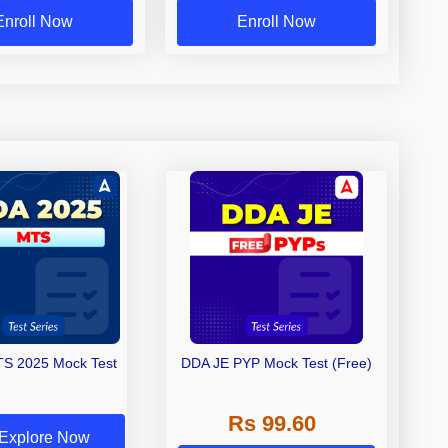
Enroll Now
Enroll Now
S 2025 Mock Test
DDA JE PYP Mock Test (Free)
Rs 99.60
Explore Now