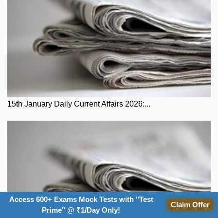
15th January Daily Current Affairs 2026:...
Access 600+ Exams Mock Tests with "Test
Claim Offer
Prime" @ ₹1/Day Only!