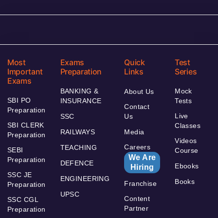
Most
Exams
Quick
Test
Important
Preparation
Links
Series
Exams
BANKING &
Mock
About Us
SBI PO
INSURANCE
Tests
Contact
Preparation
Live
SSC
Us
SBI CLERK
Classes
RAILWAYS
Media
Preparation
Videos
Careers
TEACHING
SEBI
Course
We Are
Preparation
DEFENCE
Ebooks
Hiring
SSC JE
ENGINEERING
Books
Franchise
Preparation
UPSC
Content
SSC CGL
Partner
Preparation