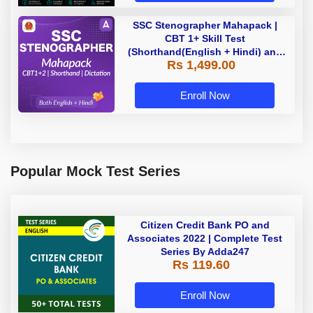
SSC Stenographer Mahapack |
CBT 1+ Skill Test
(Shorthand(English + Hindi) and
Rs 1,499.00
Dictation) | By Adda247
Enroll Now
Popular Mock Test Series
Citizen Credit Bank PO and
Associates 2022 | Complete Test
Series By Adda247
Rs 119.60
Enroll Now