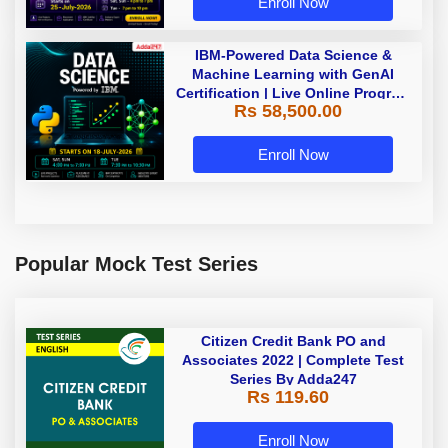
Enroll Now
IBM-Powered Data Science &
Machine Learning with GenAI
Certification | Live Online Program
Rs 58,500.00
| Starting 18 July 2026
Enroll Now
Popular Mock Test Series
Citizen Credit Bank PO and
Associates 2022 | Complete Test
Series By Adda247
Rs 119.60
Enroll Now