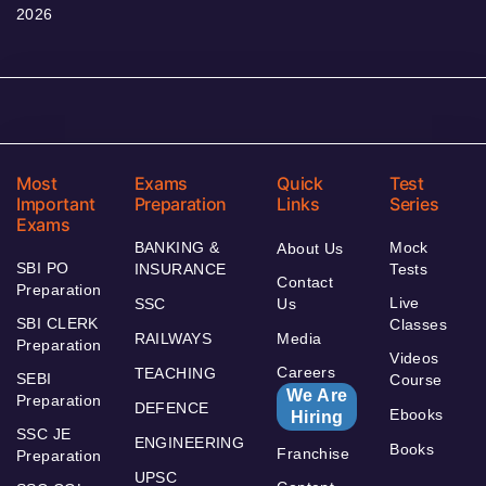
2026
Most
Exams
Quick
Test
Important
Preparation
Links
Series
Exams
BANKING &
Mock
About Us
SBI PO
INSURANCE
Tests
Contact
Preparation
Live
SSC
Us
SBI CLERK
Classes
RAILWAYS
Media
Preparation
Videos
Careers
TEACHING
SEBI
Course
We Are
Preparation
DEFENCE
Ebooks
Hiring
SSC JE
ENGINEERING
Books
Franchise
Preparation
UPSC