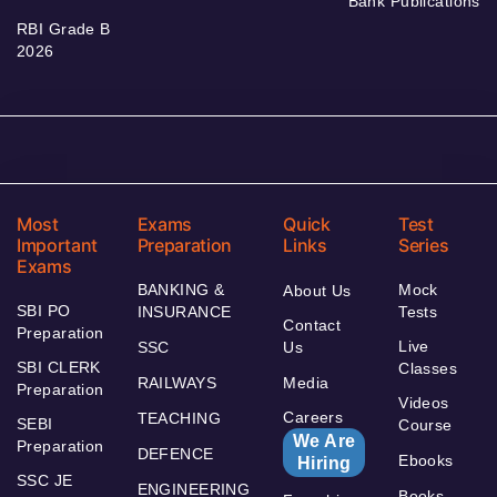
Bank Publications
RBI Grade B
2026
Most
Exams
Quick
Test
Important
Preparation
Links
Series
Exams
BANKING &
Mock
About Us
SBI PO
INSURANCE
Tests
Contact
Preparation
Live
SSC
Us
SBI CLERK
Classes
RAILWAYS
Media
Preparation
Videos
Careers
TEACHING
SEBI
Course
We Are
Preparation
DEFENCE
Ebooks
Hiring
SSC JE
ENGINEERING
Books