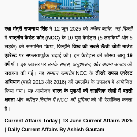
रक्षा मंत्री राजनाथ सिंह
ने 12 जून 2025 को
दक्षिण ब्लॉक, नई दिल्ली
में
राष्ट्रीय कैडेट कोर (NCC)
के 10 युवा कैडेट्स (5 लड़कियाँ और 5
लड़के) को सम्मानित किया, जिन्होंने
विश्व की सबसे ऊँची चोटी माउंट
एवरेस्ट
पर सफलतापूर्वक चढ़ाई की। इन कैडेट्स की औसत आयु
19
वर्ष
थी। इस अवसर पर
उनके साहस, अनुशासन, और अदम्य उत्साह
की
सराहना की गई। यह
सम्मान समारोह
NCC के
तीसरे सफल एवरेस्ट
अभियान
(पहले 2013 और 2016) की उपलब्धि के उपलक्ष्य में आयोजित
किया गया। यह आयोजन
भारत के युवाओं की साहसिक खेलों में बढ़ती
क्षमता
और
चरित्र निर्माण में NCC की भूमिका
को भी रेखांकित करता
है।
Current Affairs Today | 13 June Current Affairs 2025
| Daily Current Affairs By Ashish Gautam