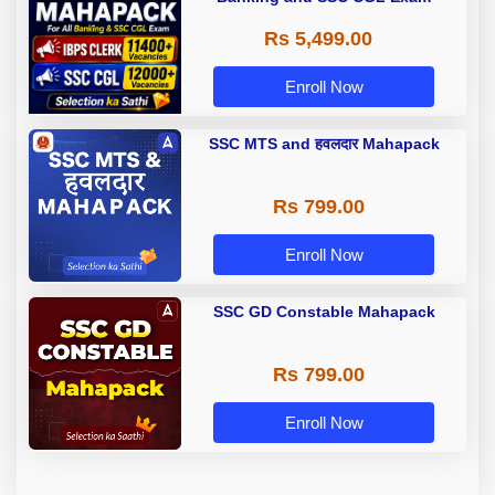
Rs 5,499.00
Enroll Now
SSC MTS and हवलदार Mahapack
Rs 799.00
Enroll Now
SSC GD Constable Mahapack
Rs 799.00
Enroll Now