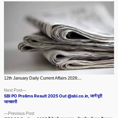
12th January Daily Current Affairs 2026:...
Posts
Next
Next Post
post:
SBI PO Prelims Result 2025 Out @sbi.co.in, जानें पूरी
navigation
जानकारी
Previous
Previous Post
post: