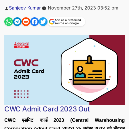
Posted
Sanjeev Kumar
November 27th, 2023 03:52 pm
by
Add as a preferred
source on Google
CWC Admit Card 2023 Out
CWC एडमिट कार्ड 2023 (Central Warehousing
Corporation Admit Card 2023) 25 नवंबर 2023 को सेंट्रल