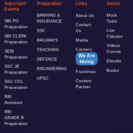
Important
Preparation
Links
Series
Exams
BANKING &
Mock
About Us
SBI PO
INSURANCE
Tests
Contact
Preparation
Live
SSC
Us
SBI CLERK
Classes
RAILWAYS
Media
Preparation
Videos
Careers
TEACHING
SEBI
Course
We Are
Preparation
DEFENCE
Ebooks
Hiring
SSC JE
ENGINEERING
Books
Franchise
Preparation
UPSC
Content
SSC CGL
Partner
Preparation
RBI
Assistant
RBI
GRADE B
Preparation