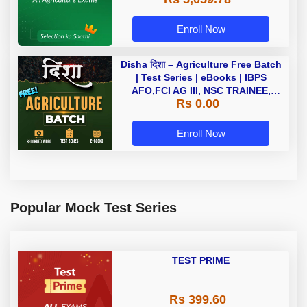
Enroll Now
Disha दिशा – Agriculture Free Batch
| Test Series | eBooks | IBPS
AFO,FCI AG III, NSC TRAINEE,
Rs 0.00
IFFCO AGT, Bihar Coordinator,
UPSSSC AGTA | Online Live
Classes by Adda 247
Enroll Now
Popular Mock Test Series
TEST PRIME
Rs 399.60