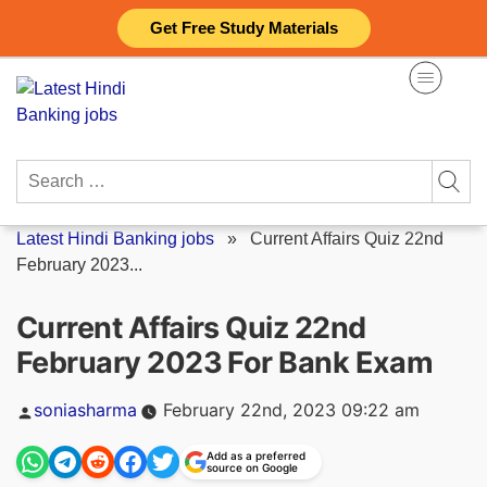
Skip
Get Free Study Materials
to
content
Search
for:
Latest Hindi Banking jobs
»
Current Affairs Quiz 22nd
February 2023...
Current Affairs Quiz 22nd
February 2023 For Bank Exam
Posted
soniasharma
February 22nd, 2023 09:22 am
by
Add as a preferred
source on Google