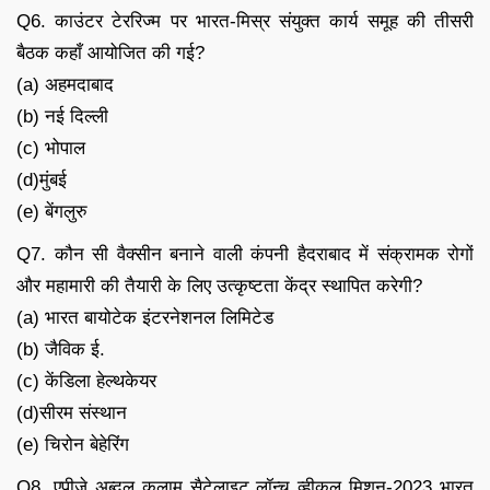
Q6. काउंटर टेररिज्म पर भारत-मिस्र संयुक्त कार्य समूह की तीसरी
बैठक कहाँ आयोजित की गई?
(a) अहमदाबाद
(b) नई दिल्ली
(c) भोपाल
(d)मुंबई
(e) बेंगलुरु
Q7. कौन सी वैक्सीन बनाने वाली कंपनी हैदराबाद में संक्रामक रोगों
और महामारी की तैयारी के लिए उत्कृष्टता केंद्र स्थापित करेगी?
(a) भारत बायोटेक इंटरनेशनल लिमिटेड
(b) जैविक ई.
(c) केंडिला हेल्थकेयर
(d)सीरम संस्थान
(e) चिरोन बेहेरिंग
Q8. एपीजे अब्दुल कलाम सैटेलाइट लॉन्च व्हीकल मिशन-2023 भारत