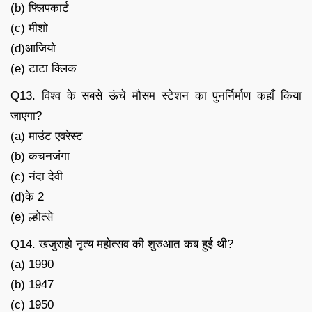
(b) फ्लिपकार्ट
(c) मीशो
(d)आजियो
(e) टाटा क्लिक
Q13. विश्व के सबसे ऊंचे मौसम स्टेशन का पुनर्निर्माण कहाँ किया
जाएगा?
(a) माउंट एवरेस्ट
(b) कचनजंगा
(c) नंदा देवी
(d)के 2
(e) ल्होत्से
Q14. खजुराहो नृत्य महोत्सव की शुरुआत कब हुई थी?
(a) 1990
(b) 1947
(c) 1950