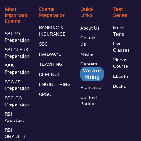
Most
Exams
Quick
Test
Important
Preparation
Links
Series
Exams
BANKING &
Mock
About Us
SBI PO
INSURANCE
Tests
Contact
Preparation
Live
SSC
Us
SBI CLERK
Classes
RAILWAYS
Media
Preparation
Videos
Careers
TEACHING
SEBI
Course
We Are
Preparation
DEFENCE
Ebooks
Hiring
SSC JE
ENGINEERING
Books
Franchise
Preparation
UPSC
Content
SSC CGL
Partner
Preparation
RBI
Assistant
RBI
GRADE B