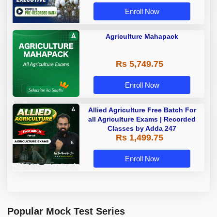
Enroll Now
Agriculture Mahapack
Rs 5,749.75
Enroll Now
Allied Agriculture Free Batch For
all Agriculture Exams | Recorded
Classes by Adda 247
Rs 1,499.75
Enroll Now
Popular Mock Test Series