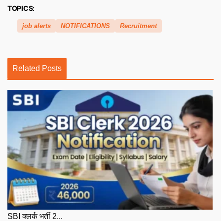
TOPICS:
job alerts
NOTIFICATIONS
Recruitment
Related Posts
SBI क्लर्क भर्ती 2...