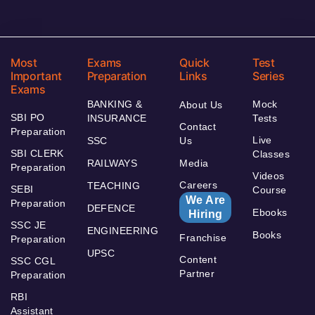
Most
Exams
Quick
Test
Important
Preparation
Links
Series
Exams
BANKING &
Mock
About Us
SBI PO
INSURANCE
Tests
Contact
Preparation
Live
SSC
Us
SBI CLERK
Classes
RAILWAYS
Media
Preparation
Videos
Careers
TEACHING
SEBI
Course
We Are
Preparation
DEFENCE
Ebooks
Hiring
SSC JE
ENGINEERING
Books
Franchise
Preparation
UPSC
Content
SSC CGL
Partner
Preparation
RBI
Assistant