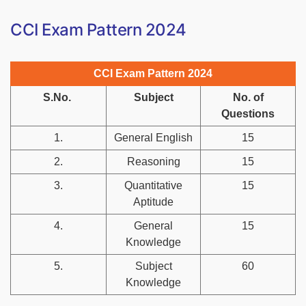
CCI Exam Pattern 2024
CCI Exam Pattern 2024
S.No.
Subject
No. of
Questions
1.
General English
15
2.
Reasoning
15
3.
Quantitative
15
Aptitude
4.
General
15
Knowledge
5.
Subject
60
Knowledge