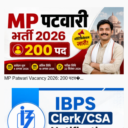
MP Patwari Vacancy 2026: 200 पटव�...