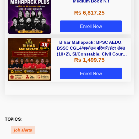
Medium Book Kit
Rs 6,817.25
Enroll Now
Bihar Mahapack: BPSC AEDO,
BSSC CGL4/कार्यालय परिचारी/इंटर लेवल
(10+2), SI/Constable, Civil Court,
Rs 1,499.75
B.Ed. D.El.Ed. & More
Enroll Now
TOPICS:
job alerts