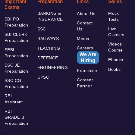
Important
Preparation
Links
Series
Exams
BANKING &
Mock
About Us
SBI PO
INSURANCE
Tests
Contact
Preparation
Live
SSC
Us
SBI CLERK
Classes
RAILWAYS
Media
Preparation
Videos
Careers
TEACHING
SEBI
Course
We Are
Preparation
DEFENCE
Ebooks
Hiring
SSC JE
ENGINEERING
Books
Franchise
Preparation
UPSC
Content
SSC CGL
Partner
Preparation
RBI
Assistant
RBI
GRADE B
Preparation