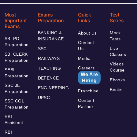
Most
Exams
Quick
Test
Important
Preparation
Links
Series
Exams
BANKING &
Mock
About Us
SBI PO
INSURANCE
Tests
Contact
Preparation
Live
SSC
Us
SBI CLERK
Classes
RAILWAYS
Media
Preparation
Videos
Careers
TEACHING
SEBI
Course
We Are
Preparation
DEFENCE
Ebooks
Hiring
SSC JE
ENGINEERING
Books
Franchise
Preparation
UPSC
Content
SSC CGL
Partner
Preparation
RBI
Assistant
RBI