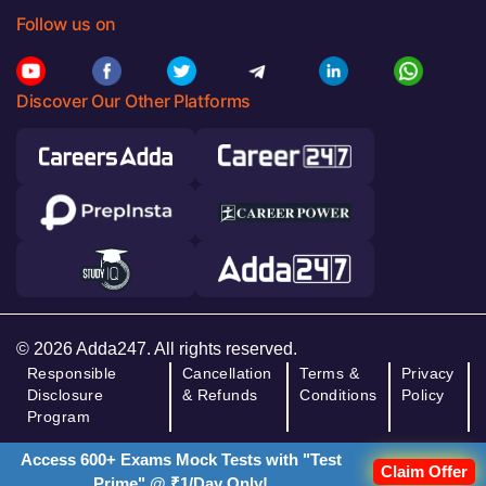
Follow us on
Discover Our Other Platforms
© 2026 Adda247. All rights reserved.
Responsible
Cancellation
Terms &
Privacy
Disclosure
& Refunds
Conditions
Policy
Program
Access 600+ Exams Mock Tests with "Test
Claim Offer
Prime" @ ₹1/Day Only!