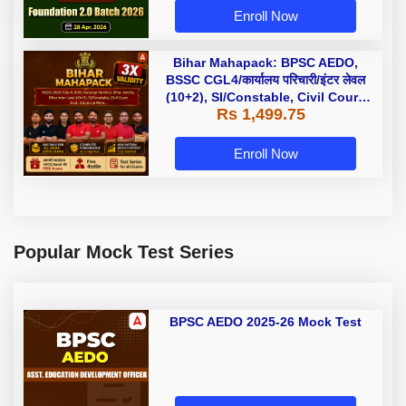
Enroll Now
Bihar Mahapack: BPSC AEDO,
BSSC CGL4/कार्यालय परिचारी/इंटर लेवल
(10+2), SI/Constable, Civil Court,
Rs 1,499.75
B.Ed. D.El.Ed. & More
Enroll Now
Popular Mock Test Series
BPSC AEDO 2025-26 Mock Test