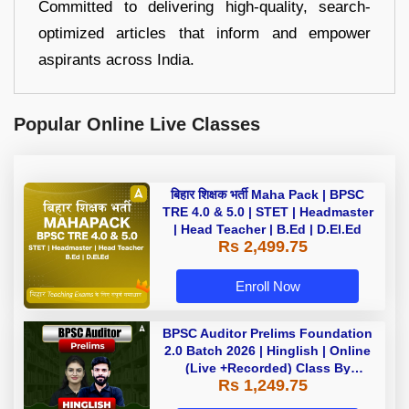
Committed to delivering high-quality, search-
optimized articles that inform and empower
aspirants across India.
Popular Online Live Classes
बिहार शिक्षक भर्ती Maha Pack | BPSC
TRE 4.0 & 5.0 | STET | Headmaster
| Head Teacher | B.Ed | D.El.Ed
Rs 2,499.75
Enroll Now
BPSC Auditor Prelims Foundation
2.0 Batch 2026 | Hinglish | Online
(Live +Recorded) Class By
Rs 1,249.75
Adda247