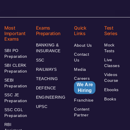
Most
Exams
Quick
Test
Important
Preparation
Links
Series
Exams
BANKING &
Mock
About Us
SBI PO
INSURANCE
Tests
Contact
Preparation
Live
SSC
Us
SBI CLERK
Classes
RAILWAYS
Media
Preparation
Videos
Careers
TEACHING
SEBI
Course
We Are
Preparation
DEFENCE
Ebooks
Hiring
SSC JE
ENGINEERING
Books
Franchise
Preparation
UPSC
Content
SSC CGL
Partner
Preparation
RBI