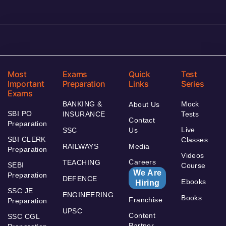
Most
Exams
Quick
Test
Important
Preparation
Links
Series
Exams
BANKING &
Mock
About Us
SBI PO
INSURANCE
Tests
Contact
Preparation
Live
SSC
Us
SBI CLERK
Classes
RAILWAYS
Media
Preparation
Videos
Careers
TEACHING
SEBI
Course
We Are
Preparation
DEFENCE
Ebooks
Hiring
SSC JE
ENGINEERING
Books
Franchise
Preparation
UPSC
Content
SSC CGL
Partner