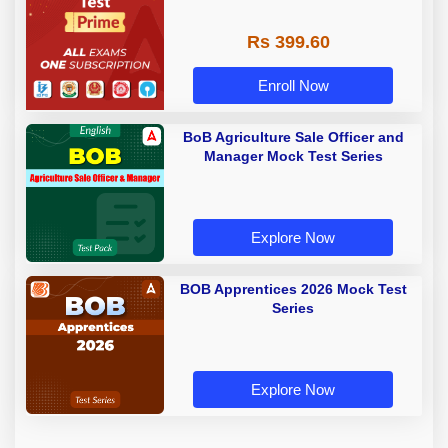
Rs 399.60
Enroll Now
BoB Agriculture Sale Officer and
Manager Mock Test Series
Explore Now
BOB Apprentices 2026 Mock Test
Series
Explore Now