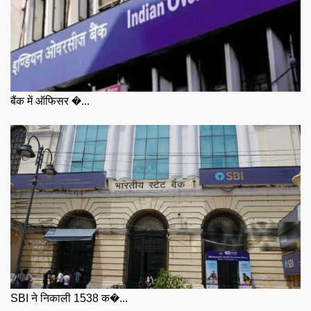
बैंक में ऑफिसर �...
SBI ने निकाली 1538 क�...