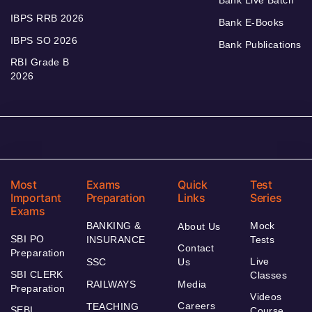
Bank Live Batch
IBPS RRB 2026
Bank E-Books
IBPS SO 2026
Bank Publications
RBI Grade B
2026
Most
Exams
Quick
Test
Important
Preparation
Links
Series
Exams
BANKING &
Mock
About Us
SBI PO
INSURANCE
Tests
Contact
Preparation
Live
SSC
Us
SBI CLERK
Classes
RAILWAYS
Media
Preparation
Videos
Careers
TEACHING
SEBI
Course