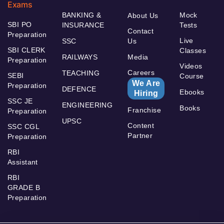
Exams
BANKING &
Mock
About Us
SBI PO
INSURANCE
Tests
Contact
Preparation
Live
SSC
Us
SBI CLERK
Classes
RAILWAYS
Media
Preparation
Videos
Careers
TEACHING
SEBI
Course
We Are
Preparation
DEFENCE
Ebooks
Hiring
SSC JE
ENGINEERING
Books
Franchise
Preparation
UPSC
Content
SSC CGL
Partner
Preparation
RBI
Assistant
RBI
GRADE B
Preparation