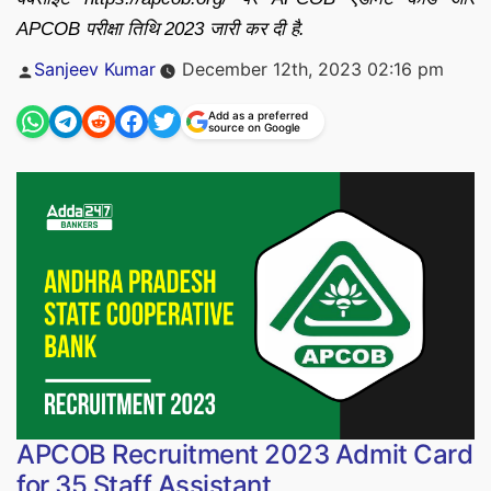
APCOB परीक्षा तिथि 2023 जारी कर दी है.
Posted
Sanjeev Kumar
December 12th, 2023 02:16 pm
by
Add as a preferred
source on Google
APCOB Recruitment 2023 Admit Card
for 35 Staff Assistant