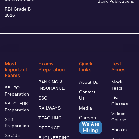
Bank Publications
RBI Grade B
2026
Most
Exams
Quick
Test
Important
Preparation
Links
Series
Exams
BANKING &
Mock
About Us
SBI PO
INSURANCE
Tests
Contact
Preparation
Live
SSC
Us
SBI CLERK
Classes
RAILWAYS
Media
Preparation
Videos
Careers
TEACHING
SEBI
Course
We Are
Preparation
DEFENCE
Ebooks
Hiring
SSC JE
ENGINEERING