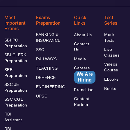
Most
Exams
Quick
Test
Important
Preparation
Links
Series
Exams
BANKING &
Mock
About Us
SBI PO
INSURANCE
Tests
Contact
Preparation
Live
SSC
Us
SBI CLERK
Classes
RAILWAYS
Media
Preparation
Videos
Careers
TEACHING
SEBI
Course
We Are
Preparation
DEFENCE
Ebooks
Hiring
SSC JE
ENGINEERING
Books
Franchise
Preparation
UPSC
Content
SSC CGL
Partner
Preparation
RBI
Assistant
RBI