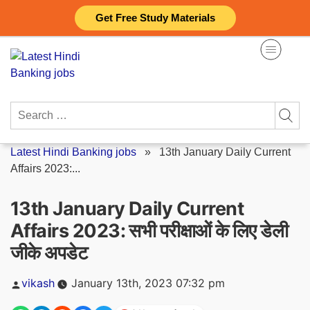
Skip
Get Free Study Materials
to
content
Search
for:
Latest Hindi Banking jobs
»
13th January Daily Current
Affairs 2023:...
13th January Daily Current
Affairs 2023: सभी परीक्षाओं के लिए डेली
जीके अपडेट
Posted
vikash
January 13th, 2023 07:32 pm
by